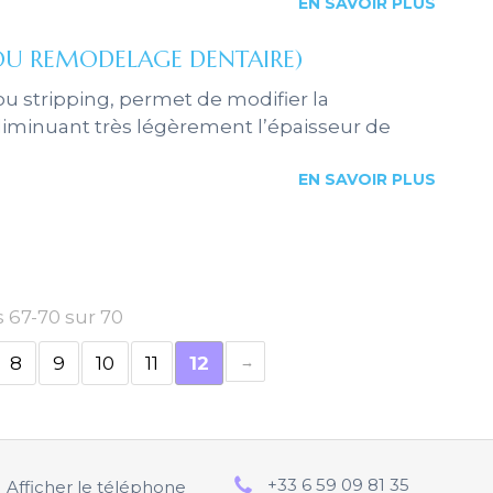
EN SAVOIR PLUS
(OU REMODELAGE DENTAIRE)
u stripping, permet de modifier la
iminuant très légèrement l’épaisseur de
EN SAVOIR PLUS
s 67-70 sur 70
8
9
10
11
12
+33 6 59 09 81 35
Afficher le téléphone