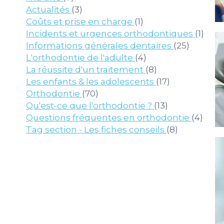
Articles Count
Actualités
(3)
Articles Count
Coûts et prise en charge
(1)
Arti
Incidents et urgences orthodontiques
(1)
Article
Informations générales dentaires
(25)
Articles Count
L'orthodontie de l'adulte
(4)
Articles Count
La réussite d'un traitement
(8)
Articles Cou
Les enfants & les adolescents
(17)
Articles Count
Orthodontie
(70)
Articles Cou
Qu'est-ce que l'orthodontie ?
(13)
Arti
Questions fréquentes en orthodontie
(4)
Articles C
Tag section - Les fiches conseils
(8)