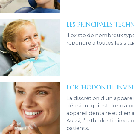
cles Count
s Count
Il existe de nombreux ty
répondre à toutes les situ
nt
nt
cles Count
ount
L'ORTHODONTIE INVISI
La discrétion d’un appare
décision, qui est donc à p
appareil dentaire et d’en a
Aussi, l’orthodontie invis
patients.