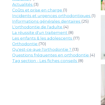
Articles Count
Actualités
(3)
Articles Count
Coûts et prise en charge
(1)
Arti
Incidents et urgences orthodontiques
(1)
Article
Informations générales dentaires
(25)
Articles Count
L'orthodontie de l'adulte
(4)
Articles Count
La réussite d'un traitement
(8)
Articles Cou
Les enfants & les adolescents
(17)
Articles Count
Orthodontie
(70)
Articles Cou
Qu'est-ce que l'orthodontie ?
(13)
Arti
Questions fréquentes en orthodontie
(4)
Articles C
Tag section - Les fiches conseils
(8)