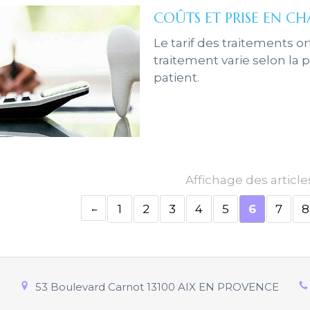
COÛTS ET PRISE EN C
Le tarif des traitements o
traitement varie selon la p
patient.
Affichage des article
1
2
3
4
5
6
7
8
53 Boulevard Carnot
13100
AIX EN PROVENCE