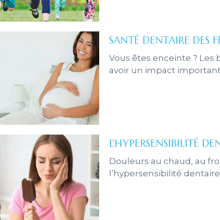
cles Count
SANTÉ DENTAIRE DES 
s Count
Vous êtes enceinte ? Les 
avoir un impact important
nt
nt
cles Count
ount
L'HYPERSENSIBILITÉ DE
Douleurs au chaud, au fr
l’hypersensibilité dentaire